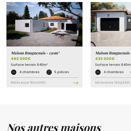
Maison Bouguenais - 130m²
Maison Bouguenais 
463 000€
433 000€
Surface terrain
840m²
Surface terrain
840m
4 chambres
5 pièces
4 chambres
Référence
15SQ3401
Référence
12SQ3401
Nos autres maisons