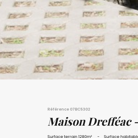
Référence
07BC5302
Maison Drefféac 
Surface terrain
1280m²
Surface habitab