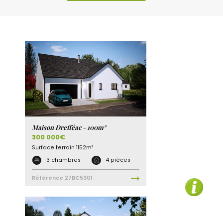
Maison Drefféac - 100m²
300 000€
Surface terrain
1152m²
3 chambres
4 pièces
Référence
27BC5301