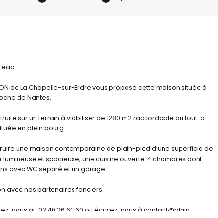
féac :
N de La Chapelle-sur-Erdre vous propose cette maison située à
proche de Nantes.
uite sur un terrain à viabiliser de 1280 m2 raccordable au tout-à-
située en plein bourg.
ruire une maison contemporaine de plain-pied d’une superficie de
e lumineuse et spacieuse, une cuisine ouverte, 4 chambres dont
ains avec WC séparé et un garage.
ion avec nos partenaires fonciers.
lez-nous au 02 40 26 60 60 ou écrivez-nous à contact@blain-