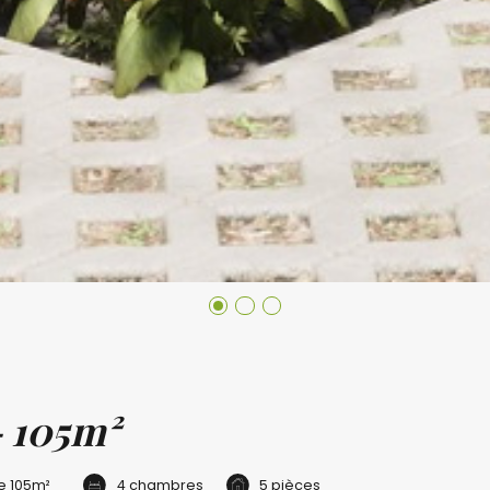
- 105m²
le
105m²
4 chambres
5 pièces