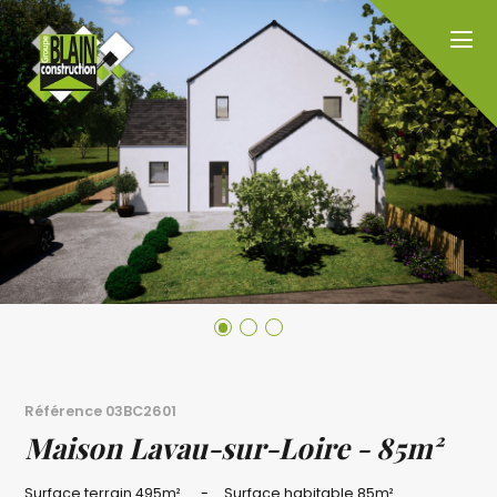
Référence
03BC2601
Maison Lavau-sur-Loire - 85m²
Surface terrain
495m²
Surface habitable
85m²