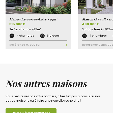
Maison Lavau-sur-Loire - 95m²
Maison Orvault - 11
315 000€
490 000€
Surface terrain
495m²
Surface terrain
482m
4 chambres
5 pièces
4 chambres
Référence
07BC2601
Référence
29RR700
Nos autres maisons
Vous ne trouvez pas votre bonheur, n'hésitez pas à consulter nos
autres maisons ou à faire une nouvelle recherche !
Revenir à ma recherche