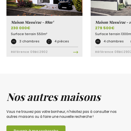
Maison Massérac - 88m²
Maison Massérac - 
230 000€
279 500€
Surface terrain
550m²
Surface terrain
1300m
3 chambres
4 pièces
4 chambres
Référence
09BC2902
Référence
08BC290
Nos autres maisons
Vous ne trouvez pas votre bonheur, n'hésitez pas à consulter nos
autres maisons ou à faire une nouvelle recherche !
Revenir à ma recherche