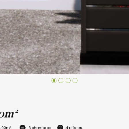
90m²
e
90m²
3 chambres
4 pièces