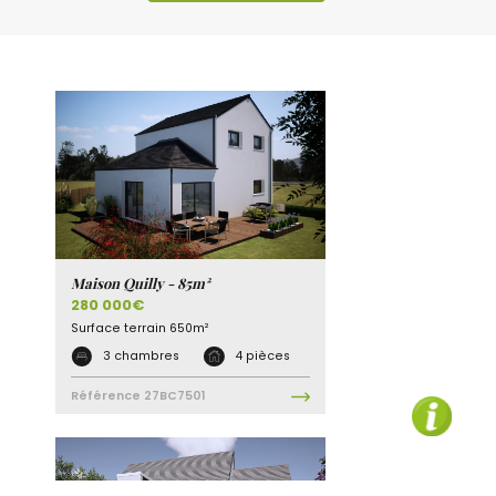
Maison Quilly - 85m²
280 000€
Surface terrain
650m²
3 chambres
4 pièces
Référence
27BC7501