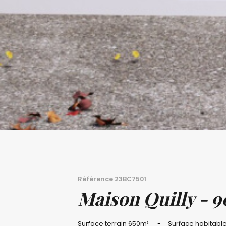
Référence
23BC7501
Maison Quilly - 
Surface terrain
650m²
Surface habitabl