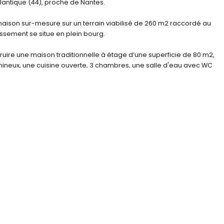
lantique (44), proche de Nantes.
aison sur-mesure sur un terrain viabilisé de 260 m2 raccordé au
tissement se situe en plein bourg.
ire une maison traditionnelle à étage d’une superficie de 80 m2,
mineux, une cuisine ouverte, 3 chambres, une salle d'eau avec WC
ion avec nos partenaires fonciers.
lez-nous au 02 40 26 60 60 ou écrivez-nous à contact@blain-
 constructeur de maison en Loire-Atlantique (44) :
avons livré plus de 600 maisons, soit autant d’heureux propriétaires
 vie ! Et si vous rejoigniez vous aussi la famille BLAIN CONSTRUCTION
pagnement et de nos conseils, du premier rendez-vous jusqu'à la
urrez suivre l'évolution de votre construction avec notre application