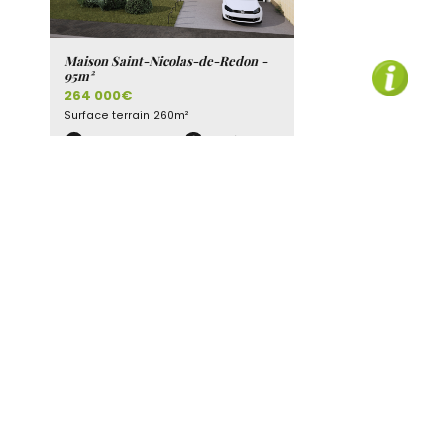
Maison Saint-Nicolas-de-Redon -
95m²
1
Discutons ensemble
264 000€
Surface terrain
260m²
4 chambres
5 pièces
Référence
08BC4602
Maison Orvault - 110m²
490 000€
Surface terrain
482m²