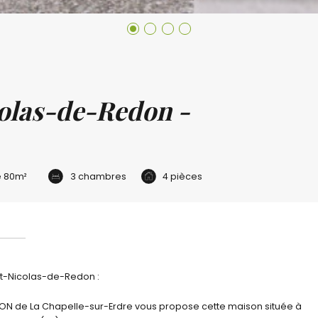
olas-de-Redon -
e
80m²
3 chambres
4 pièces
nt-Nicolas-de-Redon :
N de La Chapelle-sur-Erdre vous propose cette maison située à