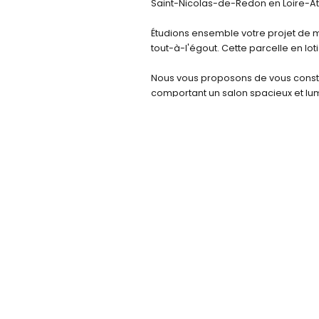
Saint-Nicolas-de-Redon en Loire-At
Étudions ensemble votre projet de m
tout-à-l'égout. Cette parcelle en lo
Nous vous proposons de vous constru
comportant un salon spacieux et lu
séparé et un cellier.
Autres terrains disponibles en relat
Cette maison vous intéresse ? Appe
construction.fr.
Le Groupe BLAIN CONSTRUCTION, votre
Depuis notre création en 2012, nous 
comblés d’avoir réalisé le rêve d’une
? Vous bénéficierez de notre accom
livraison de votre maison, et vous po