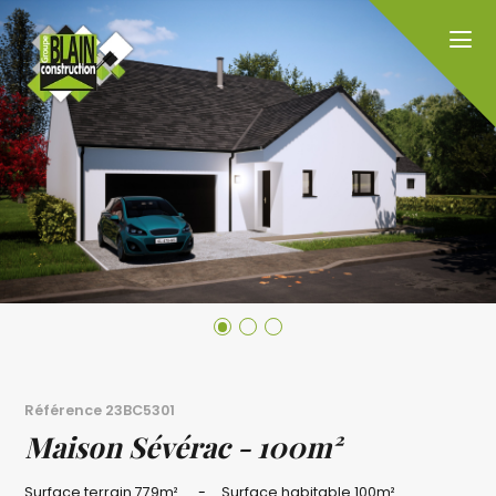
Référence
23BC5301
Maison Sévérac - 100m²
Surface terrain
779m²
Surface habitable
100m²