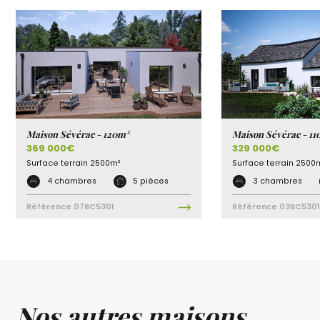
Maison Sévérac - 120m²
Maison Sévérac - 11
369 000€
329 000€
Surface terrain
2500m²
Surface terrain
2500
4 chambres
5 pièces
3 chambres
Référence
07BC5301
Référence
03BC5301
Nos autres maisons