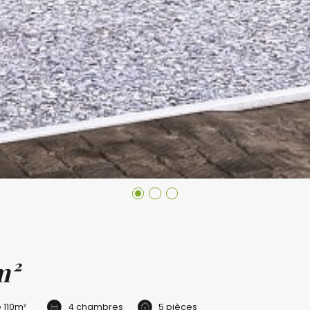
m²
e
110m²
4 chambres
5 pièces