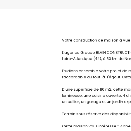
Votre construction de maison à Vue 
L’agence Groupe BLAIN CONSTRUCTIO
Loire-Atlantique (44), à 30 km de Na
Étudions ensemble votre projet de m
raccordable au tout-à-l'égout. Cette
D’une superficie de 110 m2, cette m
lumineuse, une cuisine ouverte, 4 c
un cellier, un garage et un jardin ex
Terrain sous réserve des disponibili
Cette maison vous intéresse ? Appe