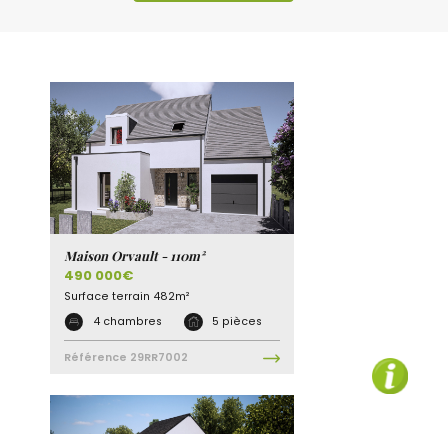
Maison Orvault - 110m²
490 000€
Surface terrain
482m²
4 chambres
5 pièces
Référence
29RR7002
1
Discutons ensemble