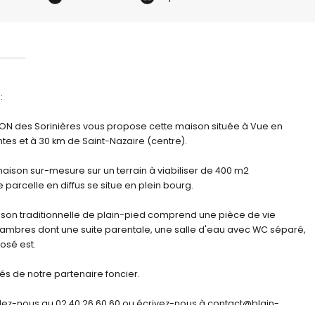
:
N des Sorinières vous propose cette maison située à Vue en
ntes et à 30 km de Saint-Nazaire (centre).
aison sur-mesure sur un terrain à viabiliser de 400 m2
 parcelle en diffus se situe en plein bourg.
aison traditionnelle de plain-pied comprend une pièce de vie
hambres dont une suite parentale, une salle d'eau avec WC séparé,
posé est.
tés de notre partenaire foncier.
lez-nous au 02 40 26 60 60 ou écrivez-nous à contact@blain-