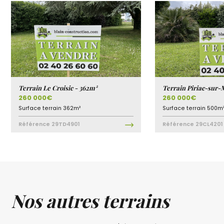
Terrain Le Croisic - 362m²
Terrain Piriac-sur-
260 000€
260 000€
Surface terrain
362m²
Surface terrain
500m
Référence
29TD4901
Référence
29CL4201
Nos autres terrains