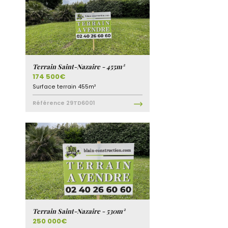
Terrain Saint-Nazaire - 455m²
174 500€
Surface terrain
455m²
Référence
29TD6001
1
Discutons ensemble
Terrain Saint-Nazaire - 530m²
250 000€