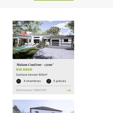
Maison Couëron - 130m²
510 000€
Surface terrain
600m²
4 chambres
5 pièces
Référence
23RR2201
1
Discutons ensemble