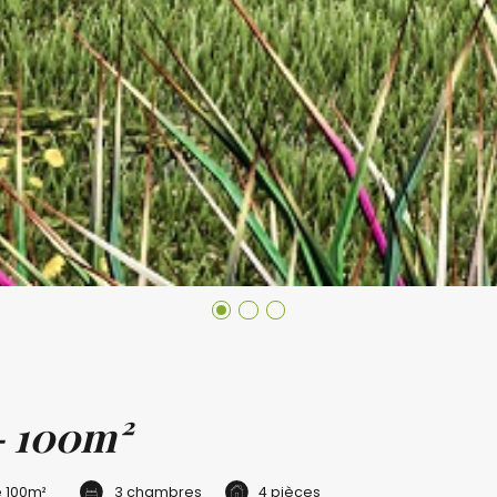
- 100m²
e
100m²
3 chambres
4 pièces