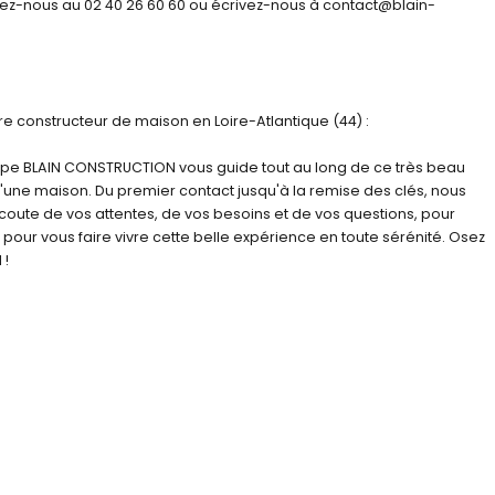
ez-nous au 02 40 26 60 60 ou écrivez-nous à contact@blain-
 constructeur de maison en Loire-Atlantique (44) :
oupe BLAIN CONSTRUCTION vous guide tout au long de ce très beau
 d'une maison. Du premier contact jusqu'à la remise des clés, nous
coute de vos attentes, de vos besoins et de vos questions, pour
pour vous faire vivre cette belle expérience en toute sérénité. Osez
 !
kilomètres à l'ouest de Nantes. Elle est notamment limitrophe de
 Ses 23 000 habitants en font la huitième commune la plus peuplée du
'une importante offre culturelle, grâce à sa médiathèque, son