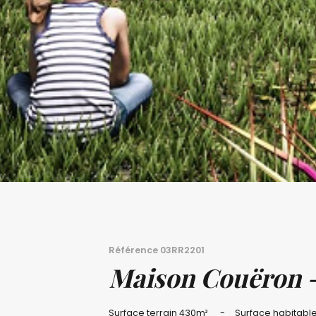
Référence
03RR2201
Maison Couëron 
Surface terrain
430m²
Surface habitabl