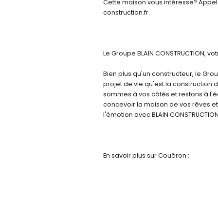
Cette maison vous intéresse? Appel
construction.fr.
Le Groupe BLAIN CONSTRUCTION, votre
Bien plus qu'un constructeur, le Gr
projet de vie qu'est la construction
sommes à vos côtés et restons à l'é
concevoir la maison de vos rêves et 
l'émotion avec BLAIN CONSTRUCTION
En savoir plus sur Couëron :
Couëron se trouve à une dizaine de 
Saint-Herblain, Orvault et Sautron.
département.
Habiter à Couëron, c'est disposer d