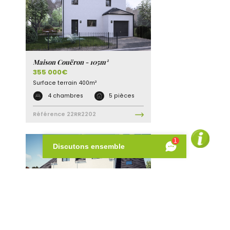
Maison Couëron - 105m²
355 000€
Surface terrain
400m²
4 chambres
5 pièces
Référence
22RR2202
Maison Couëron - 120m²