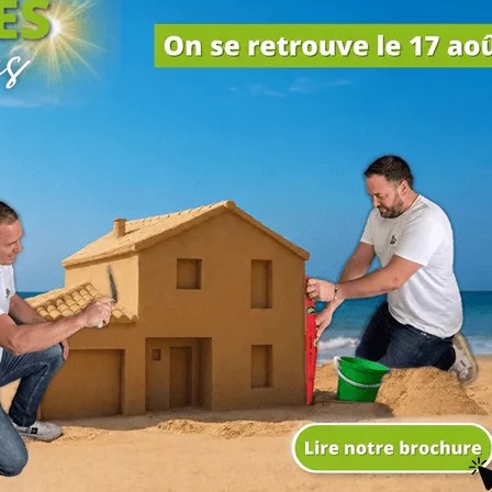
pe BLAIN CONSTRUCTION ?
frir des services de construction de qualité supérieure, adaptés a
sme et la qualité, ce qui nous a permis de bâtir une solide réputation
e priorité
bon partenaire pour votre
décision importante. C’est
sulter
les avis de nos clients
fiés en ligne.
e 4,7 sur 5
, les retours de
re engagement envers la
97% de nos clients nous