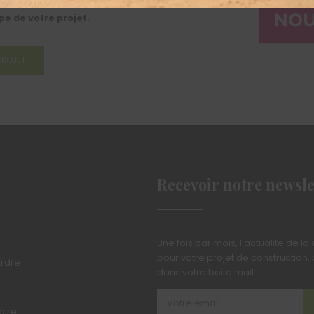
 reflètent
notre fiabilité et
e de votre projet.
PROJET
Recevoir notre newsle
Une fois par mois, l'actualité de la
pour votre projet de construction, d
Erdre
dans votre boite mail !
aire