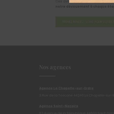
Ces avis, transparents et certifiés,
notre dévouement à chaque étap
PRENEZ RENDEZ-VOUS POUR VOTRE 
Nos agences
Agence La Chapelle-sur-Erdre
3 Rue de la Toscane 44240 La Chapelle-sur-
Agence Saint-Nazaire
83 Avenue de la République 44600 Saint-Naz