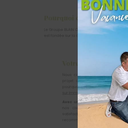
Pourquoi choisir
le Grou
Le Groupe BLAIN CONSTRUCTION s’engage à of
est fondée sur la confiance, le professionnali
Votre confiance,
notr
Nous comprenons que choisir le 
projet de construction est une 
pourquoi nous vous invitons à con
sur Immodvisor
, un site d’avis certi
Avec une note exceptionnelle d
nos clients témoignent de not
satisfaction et la qualité. 
recommandent !