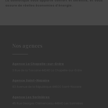
La
domotique
vous apporte confort et sérénité, et vous
assure de réelles économies d’énergie.
Nos agences
Agence La Chapelle-sur-Erdre
3 Rue de la Toscane 44240 La Chapelle-sur-Erdre
Agence Saint-Nazaire
83 Avenue de la République 44600 Saint-Nazaire
Agence Les Sorinières
45 Rue Georges Clémenceau 44840 Les Sorinières