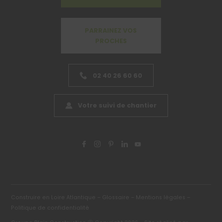
PARRAINEZ VOS
PROCHES
02 40 26 60 60
Votre suivi de chantier
Construire en Loire Atlantique –
Glossaire –
Mentions légales –
Politique de confidentialité