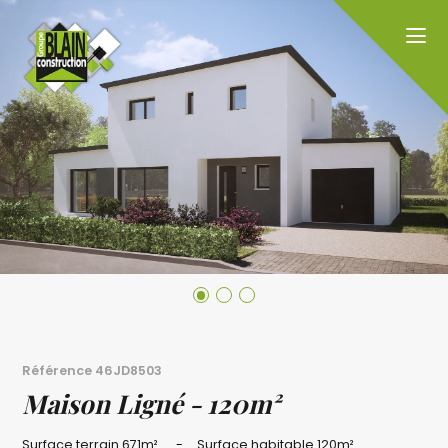
Référence
46JD8503
Maison Ligné - 120m²
Surface terrain
671m²
Surface habitable
120m²