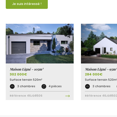
Je suis intéressé !
Maison Ligné - 105m²
Maison Ligné - 95m²
302 000€
284 000€
Surface terrain
520m²
Surface terrain
520m
3 chambres
4 pièces
3 chambres
Référence
46JD8506
Référence
46JD850