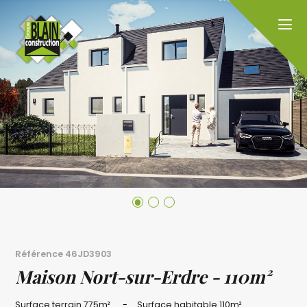
Référence
46JD3903
Maison Nort-sur-Erdre - 110m²
Surface terrain
775m²
Surface habitable
110m²