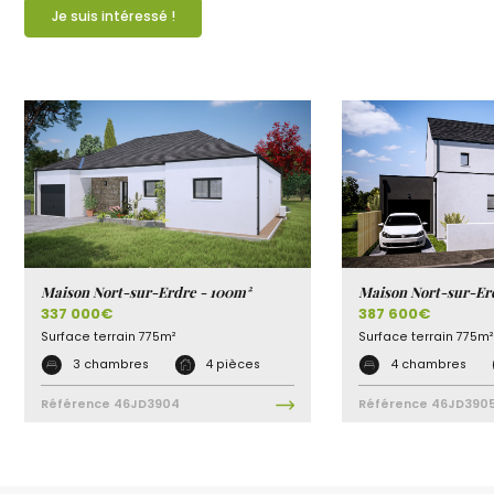
Je suis intéressé !
Maison Nort-sur-Erdre - 100m²
Maison Nort-sur-Erd
337 000€
387 600€
Surface terrain
775m²
Surface terrain
775m²
3 chambres
4 pièces
4 chambres
Référence
46JD3904
Référence
46JD390