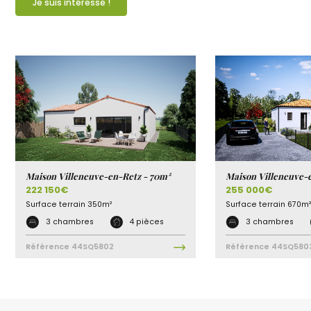
Je suis intéressé !
Maison Villeneuve-en-Retz - 70m²
Maison Villeneuve-
222 150€
255 000€
Surface terrain
350m²
Surface terrain
670m²
3 chambres
4 pièces
3 chambres
Référence
44SQ5802
Référence
44SQ580