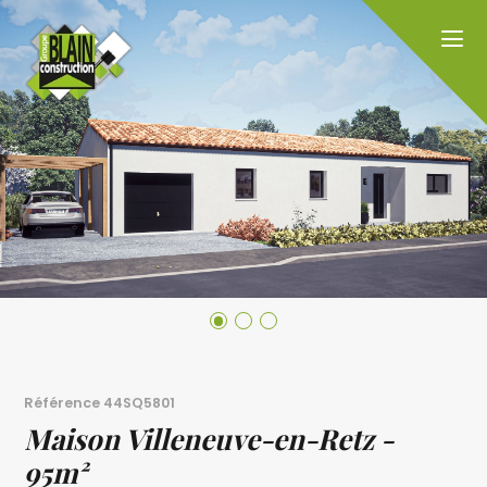
Référence
44SQ5801
Maison Villeneuve-en-Retz -
95m²