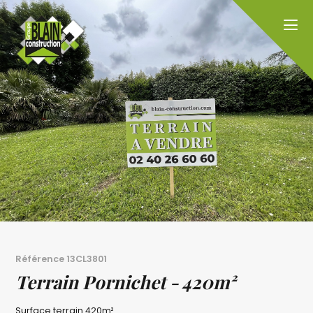
Référence
13CL3801
Terrain Pornichet - 420m²
Surface terrain
420m²