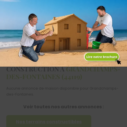
individuelles à Grandchamps-des-Fontaines, réalise votre
maison sur-mesure. Recherche de terrain, réalisation des
plans,
dossier administratif
,
suivi du chantier
et livraison de
votre maison, notre équipe prend en charge votre projet de A
à Z et à chaque étape vous serez en
contact
avec un
spécialiste dans son domaine !
DÉCOUVREZ NOS PROJETS DE
CONSTRUCTION À
GRANDCHAMPS-
DES-FONTAINES (44119)
Aucune annonce de maison disponible pour Grandchamps-
des-Fontaines.
Voir toutes nos autres annonces :
Nos terrains constructibles