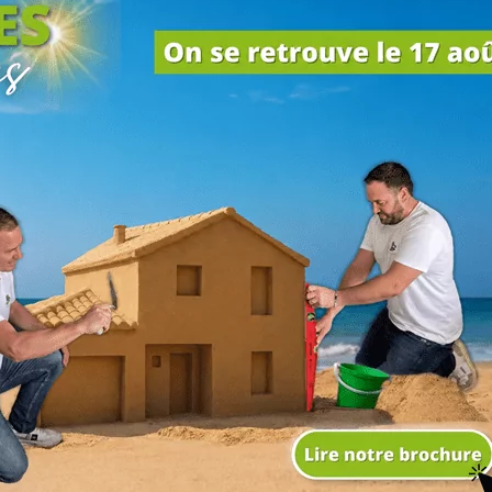
Présentation
Les parents en bas, les enfan
Descriptif
Cette maison permet aux e
espace à l’étage, où se t
salle d’eau. La chambre par
se situe quant à elle au r
50 m² inclut le salon, la sa
dispose également d’un ce
baies vitrées menant au
l’ensoleillement à la pièce p
Saint-Nazaire, une place
Ces dessins ont été conçu
Saint-Nazaire. Connue 
l’Atlantique, Saint-Nazair
de la Loire-Atlantique. Ses