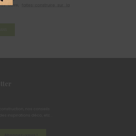
ous aussi,
faites-construire sur la
LANS
tter
 construction, nos conseils
es inspirations déco, etc...
Abonnez-vous !