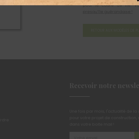
pour le cadre de vie. V
presqu’île guérandaise !
RETOUR AUX MODÈLES DE P
Recevoir notre newsle
Une fois par mois, l'actualité de la
pour votre projet de construction, d
Erdre
dans votre boite mail !